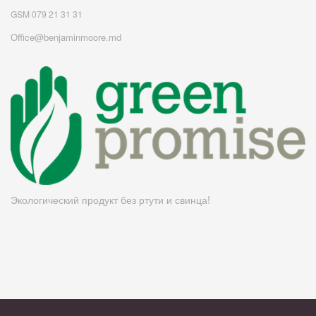
GSM 079 21 31 31
Office@benjaminmoore.md
Экологический продукт без ртути и свинца!