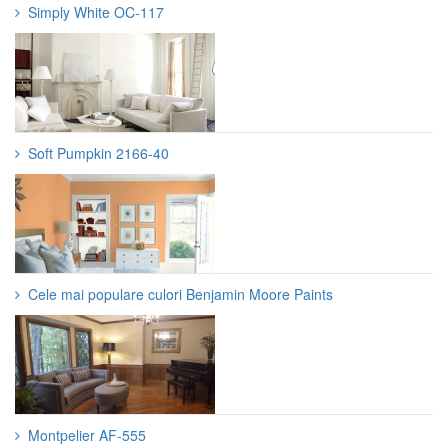
Simply White OC-117
Soft Pumpkin 2166-40
Cele mai populare culori Benjamin Moore Paints
Montpelier AF-555